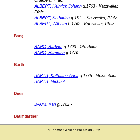
Otterberg, Pfalz
ALBERT, Heinrich Johann
g.1763 - Katzweiler,
Pfalz
ALBERT, Katharina
g.1811 - Katzweiler, Pfalz
ALBERT, Wilhelm
h.1762 - Katzweiler, Pfalz
Bang
BANG, Barbara
g.1793 - Otterbach
BANG, Hermann
g.1770 -
Barth
BARTH, Katharina Anna
g.1775 - Mölschbach
BARTH, Michael
-
Baum
BAUM, Karl
g.1782 -
Baumgärtner
BAUMGÄRTNER, Maria Sophia
g.1805 -
© Thomas Guckenbiehl, 06.08.2026
Schneckenhausen, Pfalz