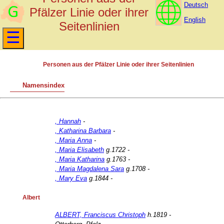
Deutsch
Pfälzer Linie oder ihrer
English
Seitenlinien
Personen aus der Pfälzer Linie oder ihrer Seitenlinien
Namensindex
, Hannah
-
, Katharina Barbara
-
, Maria Anna
-
, Maria Elisabeth
g.1722 -
, Maria Katharina
g.1763 -
, Maria Magdalena Sara
g.1708 -
, Mary Eva
g.1844 -
Albert
ALBERT, Franciscus Christoph
h.1819 -